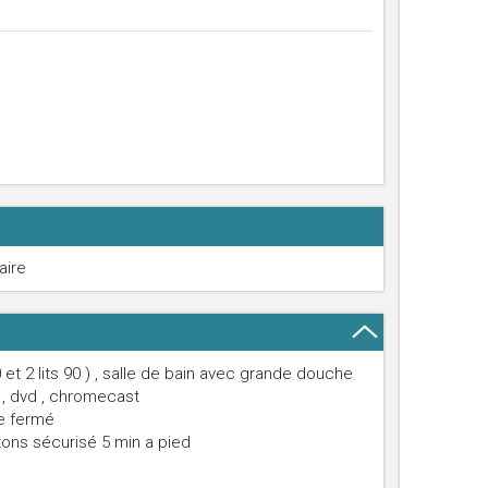
aire
t 2 lits 90 ) , salle de bain avec grande douche
V , dvd , chromecast
ge fermé
ns sécurisé 5 min a pied