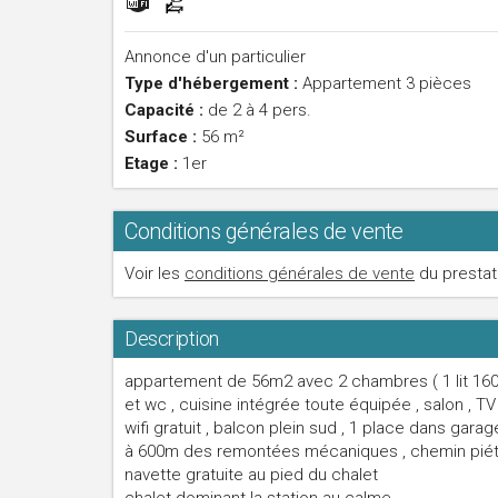
Annonce d'un particulier
Type d'hébergement :
Appartement 3 pièces
Capacité :
de 2 à 4 pers.
Surface :
56 m²
Etage :
1er
Conditions générales de vente
Voir les
conditions générales de vente
du prestat
Description
appartement de 56m2 avec 2 chambres ( 1 lit 160 e
et wc , cuisine intégrée toute équipée , salon , T
wifi gratuit , balcon plein sud , 1 place dans gara
à 600m des remontées mécaniques , chemin piéto
navette gratuite au pied du chalet